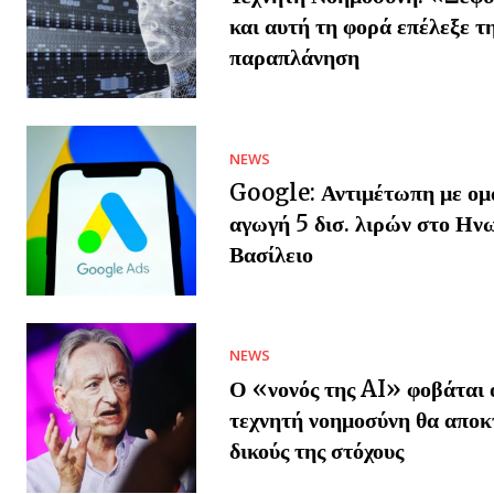
και αυτή τη φορά επέλεξε τ
παραπλάνηση
NEWS
Google: Αντιμέτωπη με ομ
αγωγή 5 δισ. λιρών στο Ην
Βασίλειο
NEWS
Ο «νονός της AI» φοβάται ό
τεχνητή νοημοσύνη θα αποκ
δικούς της στόχους