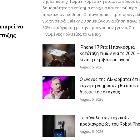
της Samsung. Τώρα η κορεατική εταιρεία έδωσε σ
δημοσιότητα τα επίσημα στοιχεία και τα νούμερα
προκαλούν αίσθηση. Οι παγκόσμιες προπαραγγελ
για τη σειρά Galaxy Z8 σημειώνουν αύξηση πάνω 
πορεί να
30% σε σύγκριση με την προηγούμενη γενιά. Στις
πτυξης
Ηνωμένες Πολιτείες, το Galaxy
iPhone 17 Pro: Η παγκόσμια
κατάταξη τιμών για το 2026 –
είναι η ακριβότερη αγορά
August 5, 2026
Ο «νονός της AI» φοβάται ότι 
τεχνητή νοημοσύνη θα αποκτ
δικούς της στόχους
August 5, 2026
Το σύνολο των τεχνικών
προδιαγραφών του Robot Ph
August 5, 2026