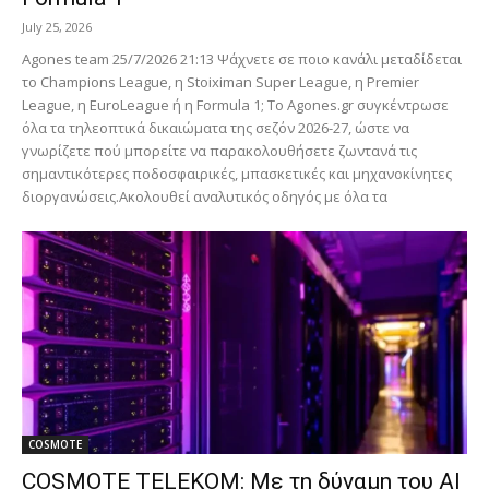
July 25, 2026
Agones team 25/7/2026 21:13 Ψάχνετε σε ποιο κανάλι μεταδίδεται
το Champions League, η Stoiximan Super League, η Premier
League, η EuroLeague ή η Formula 1; Το Agones.gr συγκέντρωσε
όλα τα τηλεοπτικά δικαιώματα της σεζόν 2026-27, ώστε να
γνωρίζετε πού μπορείτε να παρακολουθήσετε ζωντανά τις
σημαντικότερες ποδοσφαιρικές, μπασκετικές και μηχανοκίνητες
διοργανώσεις.Ακολουθεί αναλυτικός οδηγός με όλα τα
COSMOTE
COSMOTE TELEKOM: Με τη δύναμη του AI