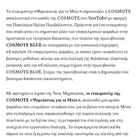
Το ντοκιμαντέρ «Ψαρεύοντας για το Μπλε» παρουσιάζει η COSMOTE
αποκλειστικά στο κανάλι της COSMOTE στο YouTube με αφορμή
την Παγκόσμια Ημέρα Περιβάλλοντος. Πρόκειται για ένα ντοκιμαντέρ
που αναδεικνύει το σημαντικό ρόλο των επαγγελματιών ψαράδων στην
προστασία των ελληνικών θαλασσών,
στο πλαίσιο της πρωτοβουλίας
COSMOTE
BLUE
σε συνεργασία με την κοινωνική επιχείρηση
«Εναλεία». Οι επαγγελματίες ψαράδες, οι οποίοι έχουν εκπαιδευτεί σε
βιώσιμες μεθόδους αλιείας και στη συλλογή της θαλάσσιας πλαστικής
ρύπανσης από την «Εναλεία», συμμετέχουν στην πρωτοβουλία
COSMOTE BLUE. Στόχος της πρωτοβουλίας είναι η δημιουργία ενός
βιώσιμου θαλάσσιου οικοσυστήματος.
Με αφετηρία το λιμάνι της Νέας Μηχανιώνας,
το ντοκιμαντέρ της
COSMOTE
«Ψαρεύοντας για το Μπλε»
, ακολουθεί μια ομάδα
ψαράδων που ετοιμάζουν τα καΐκια τους για να βγουν στα ανοιχτά. Μέσα
από τη διαδρομή τους παρακολουθούμε την πορεία συλλογής του
πλαστικού με τα δίχτυα τους, τη μεταφορά του στα λιμάνια, και στη
συνέχεια στο εργοστάσιο διαλογής. Τα συγκεκριμένα πλαστικά θα
πάρουν εκ νέου ζωή μέσω της κυκλικής οικονομίας ως νέα ύλη, από την