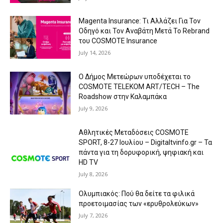
Magenta Insurance: Τι Αλλάζει Για Τον
Οδηγό και Τον Αναβάτη Μετά Το Rebrand
του COSMOTE Insurance
July 14, 2026
Ο Δήμος Μετεώρων υποδέχεται το
COSMOTE TELEKOM ART/TECH – The
Roadshow στην Καλαμπάκα
July 9, 2026
Αθλητικές Μεταδόσεις COSMOTE
SPORT, 8-27 Ιουλίου – Digitaltvinfo.gr – Τα
πάντα για τη δορυφορική, ψηφιακή και
HD TV
July 8, 2026
Ολυμπιακός: Πού θα δείτε τα φιλικά
προετοιμασίας των «ερυθρολεύκων»
July 7, 2026