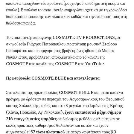
οποία θα παραχθούν νέα προϊόντα (ρουχισμού, υποδήματα ή ακόμα και
έπιπλα). Επιπλέον το ντοκιμαντέρ ενημερώνει σχετικά με τη χρονοβόρα
διαδικασία διάσπασης των πλαστικών καθώς και την επίδρασή τους στη
θαλάσσια πανίδα.
Το ντοκιμαντέρ παραγωγής COSMOTE TV PRODUCTIONS, σε
σκηνοθεσία Γιώργου Πετρόπουλου, πρωτότυπη μουσική Σταύρου
Γασπαράτου και σε αφήγηση της βραβευμένης ηθοποιού Μαρίας
Ναυπλιώτου, προβάλλεται αποκλειστικά από το κανάλι της
COSMOTE στο κανάλι της COSMOTE στο YouTube.
Πρωτοβουλία
COSMOTE
BLUE
και αποτελέσματα
Στο πλαίσιο της πρωτοβουλίας COSMOTE BLUE και μέσα από ένα
πρόγραμμα δράσεων σε περιοχές του Αργοσαρωνικού, του Θερμαϊκού
και της Χαλκιδικής, καθώς και στα 3 μεγαλύτερα λιμάνια της Κρήτης
(Χανιά, Ηράκλειο, Αγ. Νικόλαος),
έχουν εκπαιδευτεί μέχρι σήμερα
216 επαγγελματίες
ψαράδες
σε βιώσιμες μεθόδους αλιείας και σε
καλές πρακτικές καθαρισμού θαλασσών και ακτών και έχουν
συγκεντρωθεί
57 τόνοι πλαστικού
με στόχο να φτάσουν τους 90