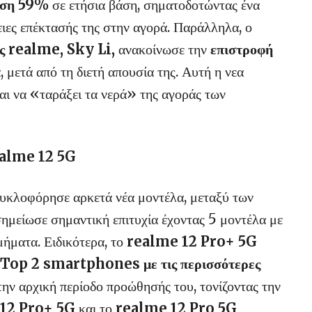
ηση 59%
σε ετήσια βάση, σηματοδοτώντας ένα
ιες επέκτασής της στην αγορά. Παράλληλα, ο
ης realme, Sky Li,
ανακοίνωσε την
επιστροφή
 μετά από τη διετή απουσία της. Αυτή η νεα
και να «ταράξει τα νερά» της αγοράς των
realme 12 5G
υκλοφόρησε αρκετά νέα μοντέλα, μεταξύ των
ημείωσε σημαντική επιτυχία έχοντας 5 μοντέλα με
τμήματα. Ειδικότερα, το
realme 12 Pro+ 5G
Top 2 smartphones με τις περισσότερες
ην αρχική περίοδο προώθησής του, τονίζοντας την
12 Pro+ 5G
και το
realme 12 Pro 5G