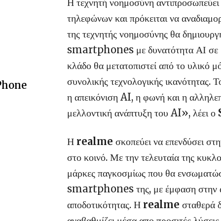
Η τεχνητή νοημοσύνη αντιπροσωπεύει 
τηλεφώνων και πρόκειται να αναδιαμο
της τεχνητής νοημοσύνης θα δημιουργή
smartphones με δυνατότητα ΑΙ σε μ
κλάδο θα μετατοπιστεί από το υλικό μ
συνολικής τεχνολογικής ικανότητας. Τ
 Phone
η απεικόνιση AI, η φωνή και η αλληλεπί
μελλοντική ανάπτυξη του AI», λέει ο
Η
realme
σκοπεύει να επενδύσει στη
στο κοινό. Με την τελευταία της κυκλ
μάρκες παγκοσμίως που θα ενσωματώ
smartphones της, με έμφαση στην απε
αποδοτικότητας. Η
realme
σταθερά δ
αναβαθμίζει μέσα απο προσιτές λύσεις