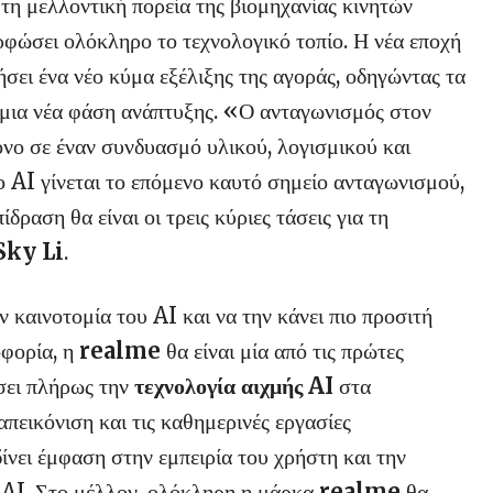
τη μελλοντική πορεία της βιομηχανίας κινητών
ρφώσει ολόκληρο το τεχνολογικό τοπίο. Η νέα εποχή
σει ένα νέο κύμα εξέλιξης της αγοράς, οδηγώντας τα
ια νέα φάση ανάπτυξης. «Ο ανταγωνισμός στον
όνο σε έναν συνδυασμό υλικού, λογισμικού και
ο AI γίνεται το επόμενο καυτό σημείο ανταγωνισμού,
δραση θα είναι οι τρεις κύριες τάσεις για τη
Sky Li
.
ν καινοτομία του AI και να την κάνει πιο προσιτή
οφορία, η
realme
θα είναι μία από τις πρώτες
σει πλήρως την
τεχνολογία αιχμής AI
στα
ικόνιση και τις καθημερινές εργασίες
ίνει έμφαση στην εμπειρία του χρήστη και την
AI. Στο μέλλον, ολόκληρη η μάρκα
realme
θα