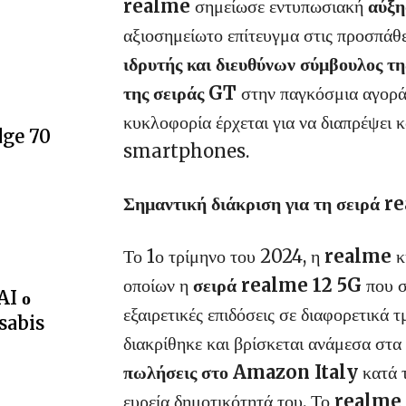
realme
σημείωσε εντυπωσιακή
αύξ
αξιοσημείωτο επίτευγμα στις προσπάθε
ιδρυτής και διευθύνων σύμβουλος τ
της σειράς GT
στην παγκόσμια αγορά,
κυκλοφορία έρχεται για να διαπρέψει 
dge 70
smartphones.
Σημαντική διάκριση για τη σειρά 
Το 1ο τρίμηνο του 2024, η
realme
κ
οποίων η
σειρά realme 12 5G
που σ
AI ο
εξαιρετικές επιδόσεις σε διαφορετικά 
sabis
διακρίθηκε και βρίσκεται ανάμεσα στα
πωλήσεις στο Amazon Italy
κατά τ
ευρεία δημοτικότητά του. Το
realme 