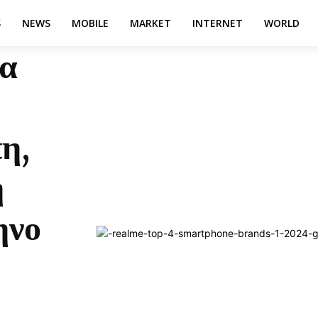
S
NEWS
MOBILE
MARKET
INTERNET
WORLD
τα
η,
η
ηνο