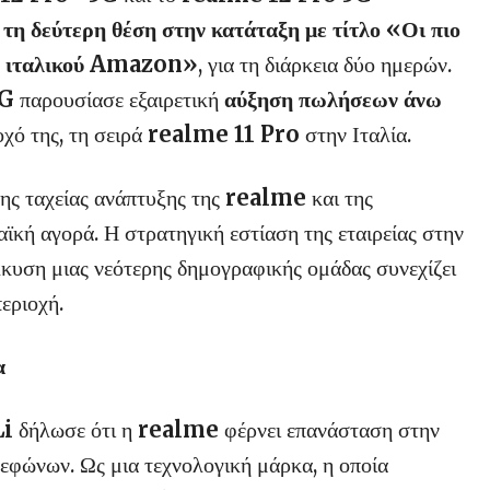
 τη δεύτερη θέση στην κατάταξη με τίτλο «Οι πιο
ου ιταλικού Amazon»
, για τη διάρκεια δύο ημερών.
5G
παρουσίασε εξαιρετική
αύξηση πωλήσεων άνω
χό της, τη σειρά
realme 11 Pro
στην Ιταλία.
της ταχείας ανάπτυξης της
realme
και της
ϊκή αγορά. Η στρατηγική εστίαση της εταιρείας στην
λκυση μιας νεότερης δημογραφικής ομάδας συνεχίζει
περιοχή.
α
Li
δήλωσε ότι η
realme
φέρνει επανάσταση στην
εφώνων. Ως μια τεχνολογική μάρκα, η οποία