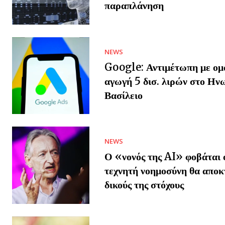
παραπλάνηση
NEWS
Google: Αντιμέτωπη με ομ
αγωγή 5 δισ. λιρών στο Ην
Βασίλειο
NEWS
Ο «νονός της AI» φοβάται ό
τεχνητή νοημοσύνη θα αποκ
δικούς της στόχους