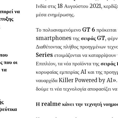
Ινδία στις 18 Αυγούστου 2021, κερδί
πορεί να
μέσα ενημέρωσης.
πτυξης
Το πολυαναμενόμενο
GT 6
πρόκειται
smartphones της
σειράς GT
, φέρν
Διαθέτοντας πλήθος προηγμένων τεχνο
που
Series
ετοιμάζονται να καταρρίψουν τ
ς που οι
Επιπλέον, τα νέα προϊόντα της
σειράς
 τα
κορυφαίας εμπειρίας AI και της προηγ
ναυαρχίδα Killer Powered by AI». Μ
δούμε τι νέα τεχνολογία αποφασίζει να
ής
Η realme κάνει την τεχνητή νοημο
ψεύτικα