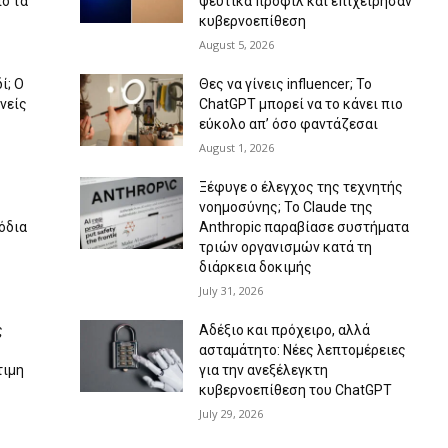
πό τα
ψεύτικα προφίλ και επιχείρησαν
κυβερνοεπίθεση
August 5, 2026
ί; Ο
Θες να γίνεις influencer; Το
νείς
ChatGPT μπορεί να το κάνει πιο
εύκολο απ’ όσο φαντάζεσαι
August 1, 2026
Ξέφυγε ο έλεγχος της τεχνητής
νοημοσύνης; Το Claude της
όδια
Anthropic παραβίασε συστήματα
τριών οργανισμών κατά τη
διάρκεια δοκιμής
July 31, 2026
ς
Αδέξιο και πρόχειρο, αλλά
ασταμάτητο: Νέες λεπτομέρειες
τιμη
για την ανεξέλεγκτη
κυβερνοεπίθεση του ChatGPT
July 29, 2026