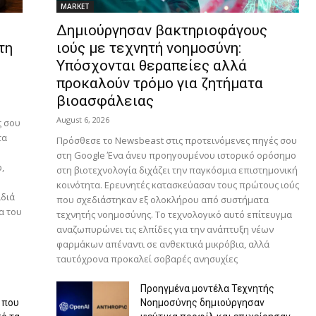
MARKET
Δημιούργησαν βακτηριοφάγους
τη
ιούς με τεχνητή νοημοσύνη:
Υπόσχονται θεραπείες αλλά
προκαλούν τρόμο για ζητήματα
βιοασφάλειας
August 6, 2026
ς σου
τα
Πρόσθεσε το Newsbeast στις προτεινόμενες πηγές σου
στη Google Ένα άνευ προηγουμένου ιστορικό ορόσημο
,
στη βιοτεχνολογία διχάζει την παγκόσμια επιστημονική
κοινότητα. Ερευνητές κατασκεύασαν τους πρώτους ιούς
ιδιά
που σχεδιάστηκαν εξ ολοκλήρου από συστήματα
α του
τεχνητής νοημοσύνης. Το τεχνολογικό αυτό επίτευγμα
αναζωπυρώνει τις ελπίδες για την ανάπτυξη νέων
φαρμάκων απέναντι σε ανθεκτικά μικρόβια, αλλά
ταυτόχρονα προκαλεί σοβαρές ανησυχίες
Προηγμένα μοντέλα Τεχνητής
 που
Νοημοσύνης δημιούργησαν