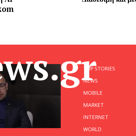
ekom
ews.gr
TOP STORIES
NEWS
MOBILE
MARKET
INTERNET
WORLD