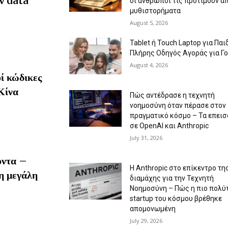
ν data
οι άνθρωποι τις προτιμούν α
μυθιστορήματα
August 5, 2026
Tablet ή Touch Laptop για Παιδ
Πλήρης Οδηγός Αγοράς για Γο
August 4, 2026
ί κώδικες
Κίνα
Πώς αντέδρασε η τεχνητή
νοημοσύνη όταν πέρασε στον
πραγματικό κόσμο – Τα επεισ
σε OpenAI και Anthropic
July 31, 2026
οντα –
Η Anthropic στο επίκεντρο τη
η μεγάλη
διαμάχης για την Τεχνητή
Νοημοσύνη – Πώς η πιο πολύ
startup του κόσμου βρέθηκε
απομονωμένη
July 29, 2026