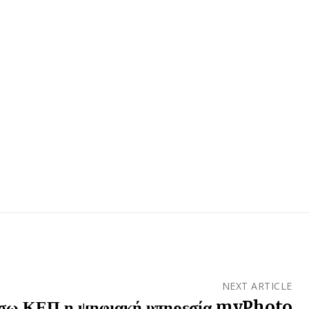
NEXT ARTICLE
μέσω ΚΕΠ η ψηφιακή υπηρεσία myPhoto