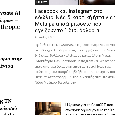
MARKET
Facebook και Instagram στο
ντιαίο AI
εδώλιο: Νέα δικαστική ήττα για 
μέτρων –
Meta με αποζημιώσεις που
nthropic
αγγίζουν το 1 δισ. δολάρια
August 7, 2026
Πρόσθεσε το Newsbeast στις προτεινόμενες πηγέ
στη Google Αποζημιώσεις που αγγίζουν συνολικά 
942 εκατ. δολάρια καλείται να καταβάλει η Meta,
λάρια στην
ιδιοκτήτρια των Facebook, Instagram και WhatsApp
κέντρα
μετά από νέα δικαστική απόφαση στις Ηνωμένες
Πολιτείες που αφορά τη βλάβη που υπέστησαν πα
μέσω των πλατφορμών της. Δικαστής στην πολιτεί
Νέου Μεξικού διέταξε την
ης ΤΝ
H έρευνα για το ChatGPT που
 κολοσσό
σοκάρει: Δημιουργεί ιστορίες