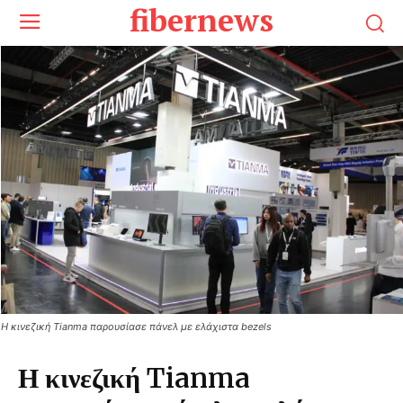
fibernews
Η κινεζική Tianma παρουσίασε πάνελ με ελάχιστα bezels
Η κινεζική Tianma