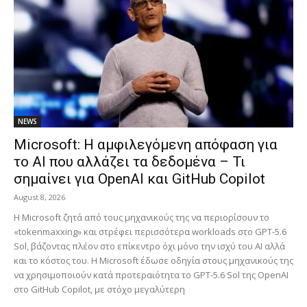
NEWS
Microsoft: Η αμφιλεγόμενη απόφαση για
το AI που αλλάζει τα δεδομένα – Τι
σημαίνει για OpenAI και GitHub Copilot
August 8, 2026
Η Microsoft ζητά από τους μηχανικούς της να περιορίσουν το
«tokenmaxxing» και στρέφει περισσότερα workloads στο GPT-5.6
Sol, βάζοντας πλέον στο επίκεντρο όχι μόνο την ισχύ του AI αλλά
και το κόστος του. Η Microsoft έδωσε οδηγία στους μηχανικούς της
να χρησιμοποιούν κατά προτεραιότητα το GPT-5.6 Sol της OpenAI
στο GitHub Copilot, με στόχο μεγαλύτερη