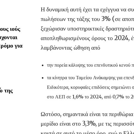
Η δυναμική αυτή έχει τα εχέγγυα να σ
πωλήσεων της τάξης του 3% (σε αποπλ
ξεχώρισαν υποστηρικτικές δραστηριότ
υς ιούς
σχονται
αποπληθωρισμένους όρους το 2024, έ
τρόμο για
λαμβάνοντας ώθηση από
την πορεία κάλυψης του επενδυτικού κενού 
τα κίνητρα του Ταμείου Ανάκαμψης για επενδ
Ειδικότερα, κορυφαίες επιδόσεις σημειώνει 
% της
στο ΑΕΠ σε 1,6% το 2024, από 0,7% το 2
Ωστόσο, σημαντικά είναι τα περιθώρι
μερίδιο είναι στο 3,3%, με τις περισσ
κοντά σε αυτό το μέσο όρο, ενώ η Ελλ