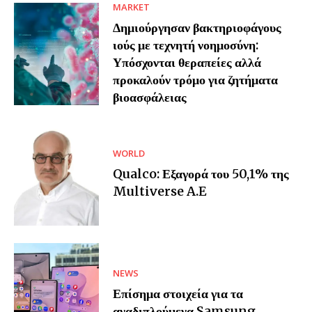
MARKET
Δημιούργησαν βακτηριοφάγους
ιούς με τεχνητή νοημοσύνη:
Υπόσχονται θεραπείες αλλά
προκαλούν τρόμο για ζητήματα
βιοασφάλειας
WORLD
Qualco: Εξαγορά του 50,1% της
Multiverse A.E
NEWS
Επίσημα στοιχεία για τα
αναδιπλούμενα Samsung