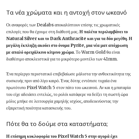
Τα νέα χρώματα και η αντοχή στον ωκεανό
Οι αναφορές των Dealabs αποκαλύπτουν επίσης τις χρωματικές
επιλογές που θα έχουμε στη διάθεσή μας.
Η παλέτα περιλαμβάνει το
Natural Silver και το Dark Anthracite και για τα δύο μεγέθη
.
Η
μεγάλη έκπληξη ακούει στο όνομα Pyrite, μια νέα ματ απόχρωση
με απαλό ορειχάλκινο κίτρινο χρώμα
. Το Warm Gold θα είναι
διαθέσιμο αποκλειστικά για το μικρότερο μοντέλο των 41mm.
Ένα περίεργο περιστατικό επιβεβαίωσε μάλιστα την ανθεκτικότητα της
συσκευής πριν από λίγο καιρό. Ένας δύτης εντόπισε τυχαία ένα
πρωτότυπο Pixel Watch 5 στον πάτο του ωκεανού. Αν και η μπαταρία
του είχε αδειάσει εντελώς, το ρολόι κατάφερε να δείξει τη σωστή ώρα
μόλις μπήκε σε λειτουργία χαμηλής ισχύος, αποδεικνύοντας την
εξαιρετική ποιότητα κατασκευής του.
Πότε θα το δούμε στα καταστήματα;
Η επίσημη κυκλοφορία του Pixel Watch 5 στην αγορά έχει