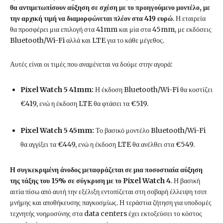
θα αντιμετωπίσουν αύξηση σε σχέση με το προηγούμενο μοντέλο, με
την αρχική τιμή να διαμορφώνεται πλέον στα 419 ευρώ
. Η εταιρεία
θα προσφέρει μια επιλογή στα 41mm και μία στα 45mm, με εκδόσεις
Bluetooth/Wi-Fi αλλά και LTE για το κάθε μέγεθος.
Αυτές είναι οι τιμές που αναμένεται να δούμε στην αγορά:
Pixel Watch 5 41mm:
Η έκδοση Bluetooth/Wi-Fi θα κοστίζει
€419, ενώ η έκδοση LTE θα φτάσει τα €519.
Pixel Watch 5 45mm:
Το βασικό μοντέλο Bluetooth/Wi-Fi
θα αγγίξει τα €449, ενώ η έκδοση LTE θα ανέλθει στα €549.
Η συγκεκριμένη άνοδος μεταφράζεται σε μια ποσοστιαία αύξηση
της τάξης του 15% σε σύγκριση με το Pixel Watch 4
. Η βασική
αιτία πίσω από αυτή την εξέλιξη εντοπίζεται στη σοβαρή έλλειψη τσιπ
μνήμης και αποθήκευσης παγκοσμίως. Η τεράστια ζήτηση για υποδομές
τεχνητής νοημοσύνης στα data centers έχει εκτοξεύσει το κόστος